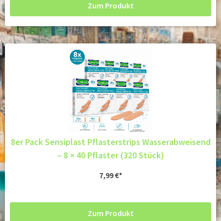
Zum Produkt
8er Pack Sensiplast Pflasterstrips Wasserabweisend
– 8 × 40 Pflaster (320 Stück)
7,99
€
Zum Produkt