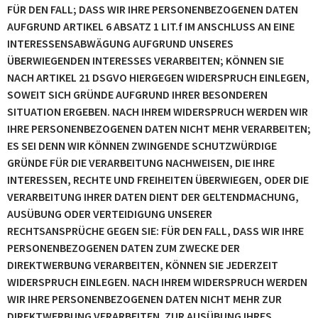
FÜR DEN FALL; DASS WIR IHRE PERSONENBEZOGENEN DATEN
AUFGRUND ARTIKEL 6 ABSATZ 1 LIT.f IM ANSCHLUSS AN EINE
INTERESSENSABWÄGUNG AUFGRUND UNSERES
ÜBERWIEGENDEN INTERESSES VERARBEITEN; KÖNNEN SIE
NACH ARTIKEL 21 DSGVO HIERGEGEN WIDERSPRUCH EINLEGEN,
SOWEIT SICH GRÜNDE AUFGRUND IHRER BESONDEREN
SITUATION ERGEBEN. NACH IHREM WIDERSPRUCH WERDEN WIR
IHRE PERSONENBEZOGENEN DATEN NICHT MEHR VERARBEITEN;
ES SEI DENN WIR KÖNNEN ZWINGENDE SCHUTZWÜRDIGE
GRÜNDE FÜR DIE VERARBEITUNG NACHWEISEN, DIE IHRE
INTERESSEN, RECHTE UND FREIHEITEN ÜBERWIEGEN, ODER DIE
VERARBEITUNG IHRER DATEN DIENT DER GELTENDMACHUNG,
AUSÜBUNG ODER VERTEIDIGUNG UNSERER
RECHTSANSPRÜCHE GEGEN SIE: FÜR DEN FALL, DASS WIR IHRE
PERSONENBEZOGENEN DATEN ZUM ZWECKE DER
DIREKTWERBUNG VERARBEITEN, KÖNNEN SIE JEDERZEIT
WIDERSPRUCH EINLEGEN. NACH IHREM WIDERSPRUCH WERDEN
WIR IHRE PERSONENBEZOGENEN DATEN NICHT MEHR ZUR
DIREKTWERBUNG VERARBEITEN. ZUR AUSÜBUNG IHRES