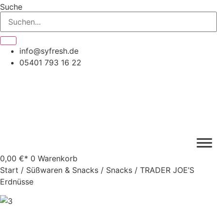
Zum
Suche
Inhalt
springen
info@syfresh.de
05401 793 16 22
0,00
€
0
Warenkorb
Start
/
Süßwaren & Snacks
/
Snacks
/ TRADER JOE’S
Erdnüsse