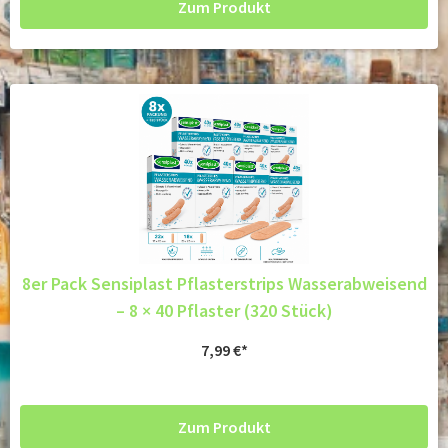
Zum Produkt
8er Pack Sensiplast Pflasterstrips Wasserabweisend
– 8 × 40 Pflaster (320 Stück)
7,99
€
Zum Produkt