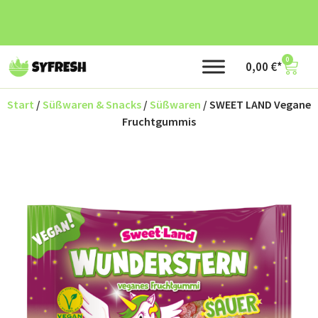
0
0,00
€
Start
/
Süßwaren & Snacks
/
Süßwaren
/ SWEET LAND Vegane
Fruchtgummis