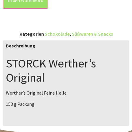
In den Warenkorb
Kategorien
Schokolade
,
Süßwaren & Snacks
Beschreibung
STORCK
Werther’s
Original
Werther’s Original Feine Helle
153 g
Packung