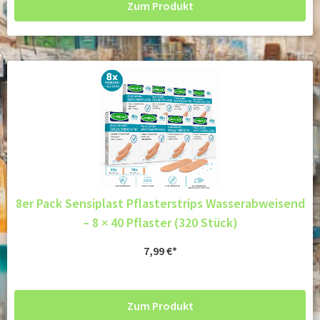
Zum Produkt
8er Pack Sensiplast Pflasterstrips Wasserabweisend
– 8 × 40 Pflaster (320 Stück)
7,99
€
Zum Produkt