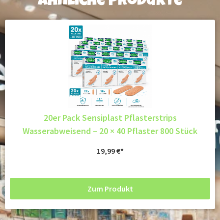
Ähnliche Produkte
20er Pack Sensiplast Pflasterstrips
Wasserabweisend – 20 × 40 Pflaster 800 Stück
19,99
€
Zum Produkt