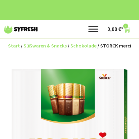
0
0,00
€
Start
/
Süßwaren & Snacks
/
Schokolade
/ STORCK merci