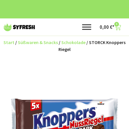
0
0,00
€
Start
/
Süßwaren & Snacks
/
Schokolade
/ STORCK Knoppers
Riegel