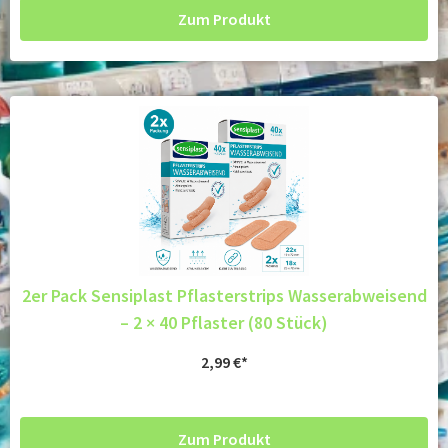
Zum Produkt
2er Pack Sensiplast Pflasterstrips Wasserabweisend
– 2 × 40 Pflaster (80 Stück)
2,99
€
Zum Produkt