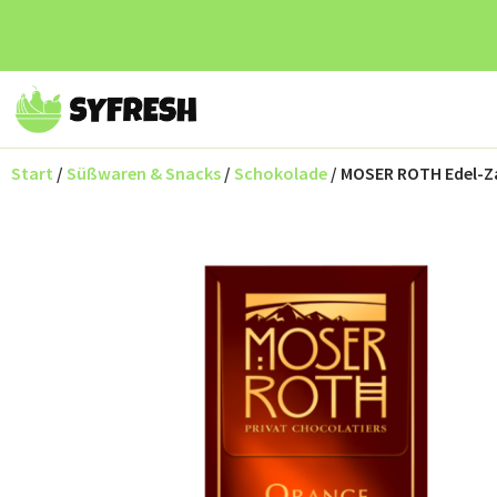
Start
/
Süßwaren & Snacks
/
Schokolade
/ MOSER ROTH Edel-Z