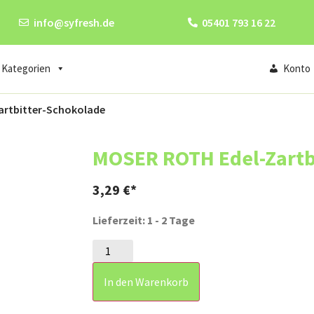
info@syfresh.de
05401 793 16 22
Kategorien
Konto
artbitter-Schokolade
MOSER ROTH Edel-Zartb
3,29
€
Lieferzeit: 1 - 2 Tage
In den Warenkorb