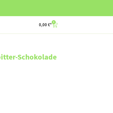
0
0,00
€
itter-Schokolade