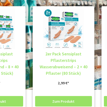
siplast
2er Pack Sensiplast
trips
Pflasterstrips
d – 8 × 40
Wasserabweisend – 2 × 40
0 Stück)
Pflaster (80 Stück)
2,99
€
ukt
Zum Produkt