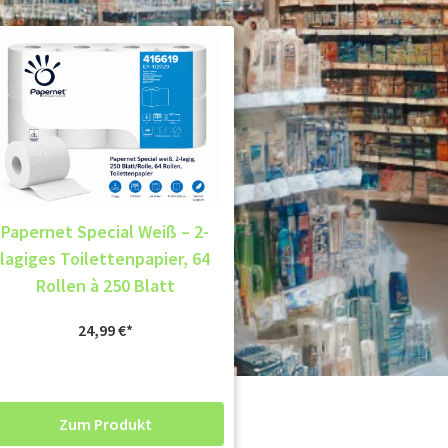
Papernet Special Weiß – 2-
lagiges Toilettenpapier, 64
Rollen à 250 Blatt
24,99
€
Zum Produkt