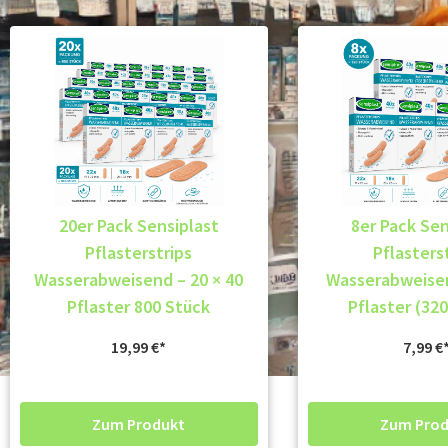
20er Pack Sensiplast
8er Pack Sen
Pflasterstrips
Pflasters
Wasserabweisend – 20 × 40
Wasserabweisen
Pflaster 800 Stück
Pflaster (32
19,99
€
7,99
€
Zum Produkt
Zum Prod