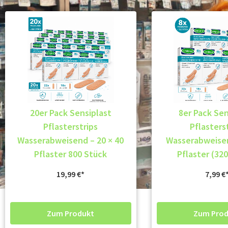
20er Pack Sensiplast
8er Pack Sen
Pflasterstrips
Pflasters
Wasserabweisend – 20 × 40
Wasserabweisen
Pflaster 800 Stück
Pflaster (32
19,99
€
7,99
€
Zum Produkt
Zum Prod