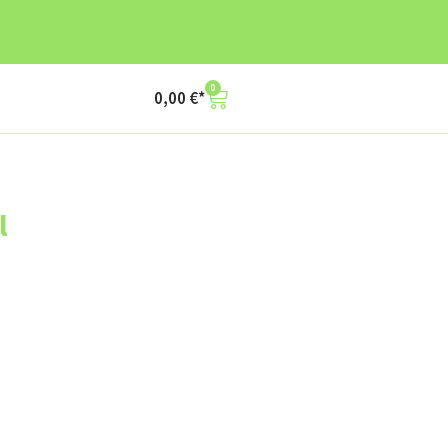
0
0,00
€
l