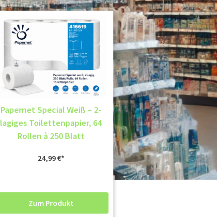
Papernet Special Weiß – 2-
lagiges Toilettenpapier, 64
Rollen à 250 Blatt
24,99
€
Zum Produkt