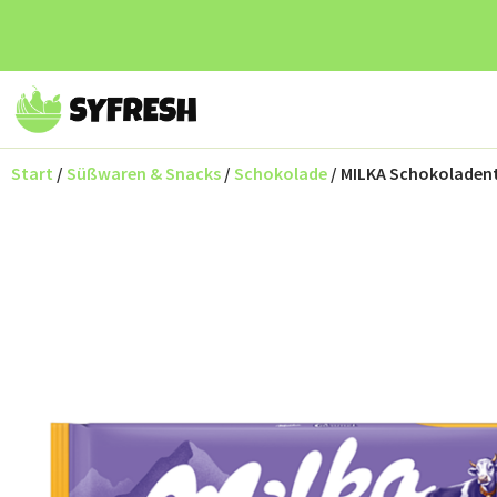
Start
/
Süßwaren & Snacks
/
Schokolade
/ MILKA Schokoladent