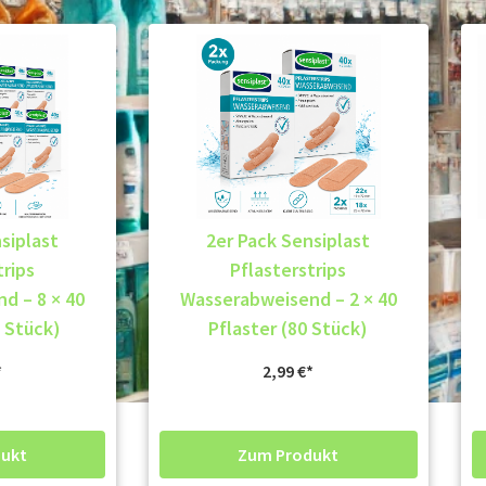
siplast
2er Pack Sensiplast
trips
Pflasterstrips
d – 8 × 40
Wasserabweisend – 2 × 40
0 Stück)
Pflaster (80 Stück)
2,99
€
ukt
Zum Produkt