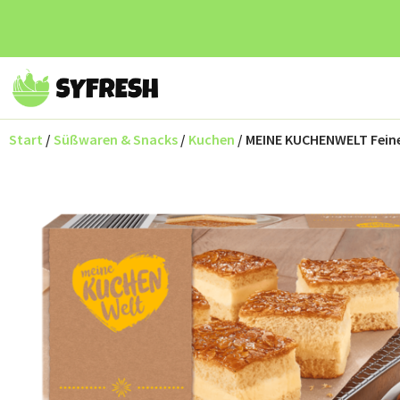
Start
/
Süßwaren & Snacks
/
Kuchen
/ MEINE KUCHENWELT Fein