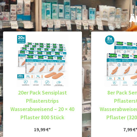
Ä
20er Pack Sensiplast
8er Pack Sen
Pflasterstrips
Pflasters
Wasserabweisend – 20 × 40
Wasserabweisen
Pflaster 800 Stück
Pflaster (32
19,99
€
7,99
€