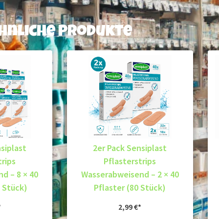
hnliche Produkte
siplast
2er Pack Sensiplast
trips
Pflasterstrips
d – 8 × 40
Wasserabweisend – 2 × 40
0 Stück)
Pflaster (80 Stück)
2,99
€