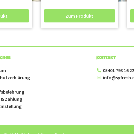
ukt
Zum Produkt
iches
Kontakt
sum
05401 793 16 2
hutzerklärung
info@syfresh.
fsbelehrung
 & Zahlung
instellung