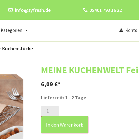
info@syfresh.de
05401 793 16 22
Kategorien
Konto
e Kuchenstücke
MEINE KUCHENWELT Fei
6,09
€
Lieferzeit: 1 - 2 Tage
In den Warenkorb