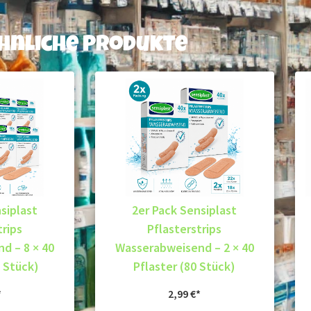
hnliche Produkte
siplast
2er Pack Sensiplast
trips
Pflasterstrips
d – 8 × 40
Wasserabweisend – 2 × 40
0 Stück)
Pflaster (80 Stück)
2,99
€