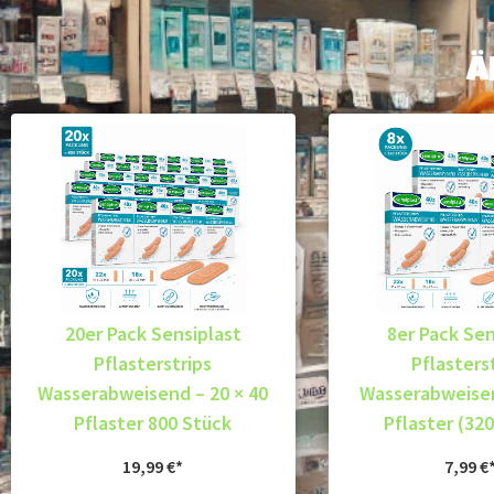
Ä
20er Pack Sensiplast
8er Pack Sen
Pflasterstrips
Pflasters
Wasserabweisend – 20 × 40
Wasserabweisen
Pflaster 800 Stück
Pflaster (32
19,99
€
7,99
€