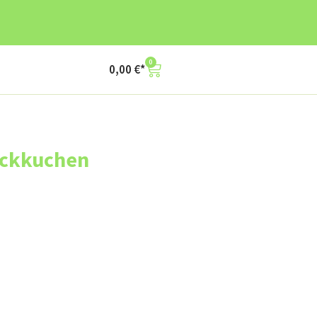
0
0,00
€
ckkuchen