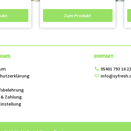
ukt
Zum Produkt
iches
Kontakt
sum
05401 793 16 2
hutzerklärung
info@syfresh.
fsbelehrung
 & Zahlung
instellung