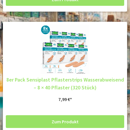
8er Pack Sensiplast Pflasterstrips Wasserabweisend
– 8 × 40 Pflaster (320 Stück)
7,99
€
Zum Produkt