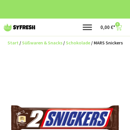
0
0,00
€
Start
/
Süßwaren & Snacks
/
Schokolade
/ MARS Snickers