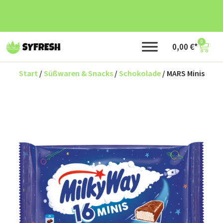
0
0,00
€
Start
/
Süßwaren & Snacks
/
Schokolade
/ MARS Minis