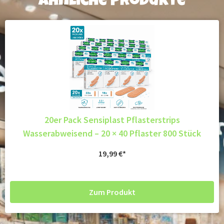
Ähnliche Produkte
20er Pack Sensiplast Pflasterstrips
Wasserabweisend – 20 × 40 Pflaster 800 Stück
19,99
€
Zum Produkt