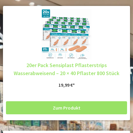
20er Pack Sensiplast Pflasterstrips
Wasserabweisend – 20 × 40 Pflaster 800 Stück
19,99
€
Zum Produkt