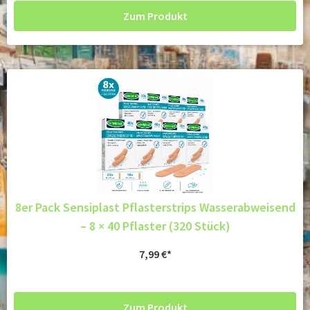
Zum Produkt
8er Pack Sensiplast Pflasterstrips Wasserabweisend
– 8 × 40 Pflaster (320 Stück)
7,99
€
Zum Produkt