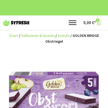
0
0,00
€
Start
/
Süßwaren & Snacks
/
Snacks
/ GOLDEN BRIDGE
Obstriegel