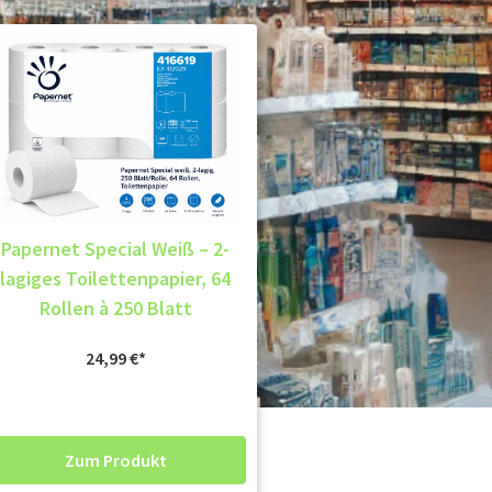
Papernet Special Weiß – 2-
lagiges Toilettenpapier, 64
Rollen à 250 Blatt
24,99
€
Zum Produkt