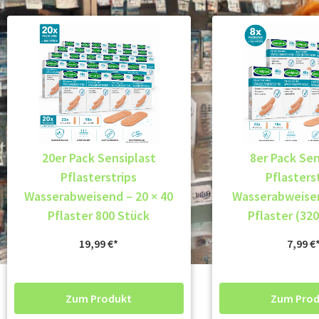
20er Pack Sensiplast
8er Pack Sen
Pflasterstrips
Pflasters
Wasserabweisend – 20 × 40
Wasserabweisen
Pflaster 800 Stück
Pflaster (32
19,99
€
7,99
€
Zum Produkt
Zum Prod