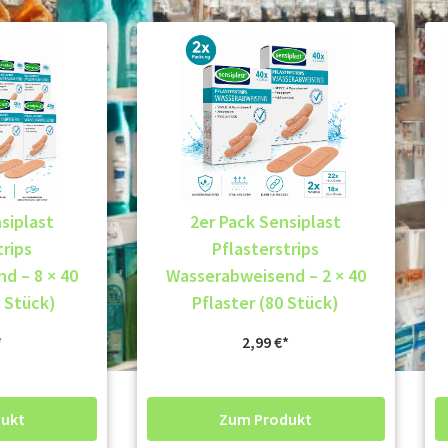
siplast
2er Pack Sensiplast
trips
Pflasterstrips
d – 8 × 40
Wasserabweisend – 2 × 40
0 Stück)
Pflaster (80 Stück)
2,99
€
ukt
Zum Produkt