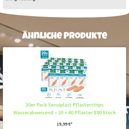
Ähnliche Produkte
20er Pack Sensiplast Pflasterstrips
Wasserabweisend – 20 × 40 Pflaster 800 Stück
19,99
€