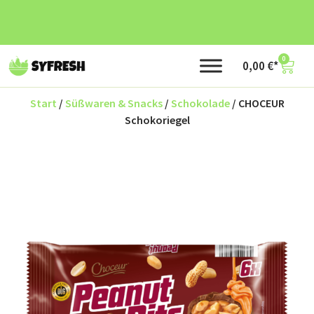
0
0,00
€
Start
/
Süßwaren & Snacks
/
Schokolade
/ CHOCEUR
Schokoriegel