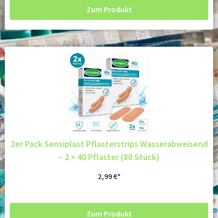
Zum Produkt
2er Pack Sensiplast Pflasterstrips Wasserabweisend
– 2 × 40 Pflaster (80 Stück)
2,99
€
Zum Produkt