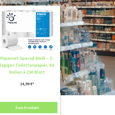
Papernet Special Weiß – 2-
lagiges Toilettenpapier, 64
Rollen à 250 Blatt
24,99
€
Zum Produkt