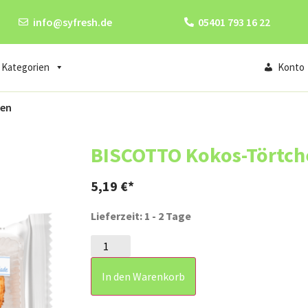
info@syfresh.de
05401 793 16 22
Kategorien
Konto
hen
BISCOTTO Kokos-Törtch
5,19
€
Lieferzeit: 1 - 2 Tage
In den Warenkorb