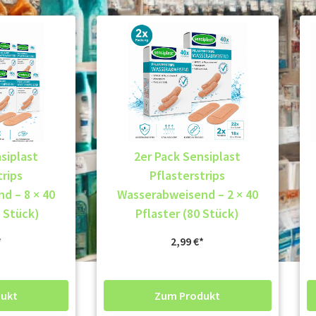
siplast
2er Pack Sensiplast
trips
Pflasterstrips
d – 8 × 40
Wasserabweisend – 2 × 40
0 Stück)
Pflaster (80 Stück)
2,99
€
ukt
Zum Produkt