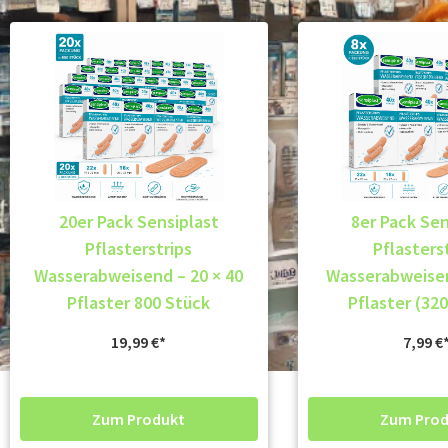
20er Pack Sensiplast
8er Pack Sen
Pflasterstrips
Pflasters
Wasserabweisend – 20 × 40
Wasserabweisen
Pflaster 800 Stück
Pflaster (32
19,99
€
7,99
€
Zum Produkt
Zum Prod