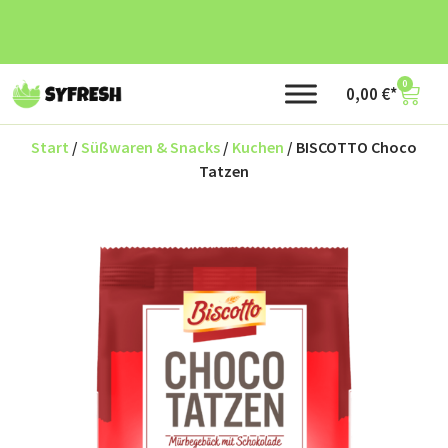
0
0,00
€
Start
/
Süßwaren & Snacks
/
Kuchen
/ BISCOTTO Choco
Tatzen