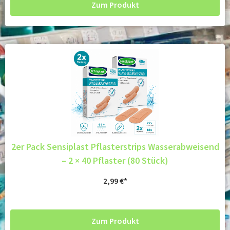
Zum Produkt
2er Pack Sensiplast Pflasterstrips Wasserabweisend
– 2 × 40 Pflaster (80 Stück)
2,99
€
Zum Produkt